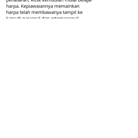
harpa. Kepiawaiannya memainkan
harpa telah membawanya tampil ke
kancah nasional dan internasional,
seperti Bali, Singapura, Hungaria, dan
Serbia. Jejak digitalnya saat ini bisa
dilihat di saluran
YouTube
,
Spotify
,
Deezer
,
iTunes
milik Rose, dan platform
streaming lagu lainnya.
Di tahun 2021, pengusaha muda ini
mulai merilis musiknya untuk dinikmati
publik. Rilisan terakhirnya,
Loved
, ditulis
untuk menggaungkan awareness
mengenai kesehatan mental. Rose
Mystica kini tinggal di Bali, Indonesia,
tempat yang tepat untuk inspirasi dan
menyalurkan ekspresi seninya. Musisi
terus menulis lagu dan memproduksi
musik, seraya memimpin sekolah
musiknya.
Cabang: